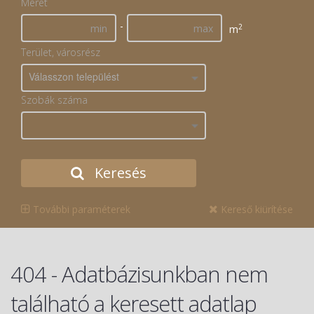
Méret
-
2
m
Terület, városrész
Válasszon települést
Szobák száma
Keresés
További paraméterek
Kereső kiürítése
404 - Adatbázisunkban nem
található a keresett adatlap