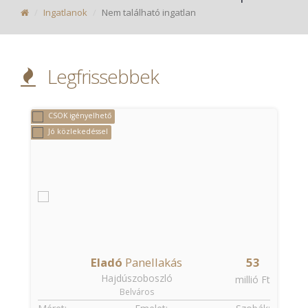
Ingatlanok
Nem található ingatlan
Legfrissebbek
CSOK igényelhető
Jó közlekedéssel
Eladó
Panellakás
53
Hajdúszoboszló
t
millió Ft
Belváros