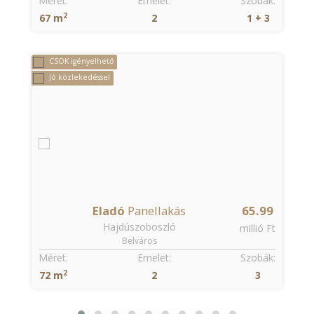
:
Méret:
Emelet:
Szobák:
2
67 m
2
1 + 3
CSOK igényelhető
Jó közlekedéssel
9
Eladó
Panellakás
65.99
Hajdúszoboszló
t
millió Ft
Belváros
:
Méret:
Emelet:
Szobák:
2
72 m
2
3