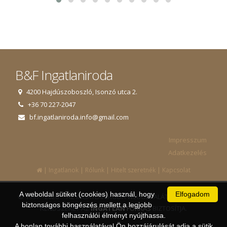
B&F Ingatlaniroda
4200 Hajdúszoboszló, Isonzó utca 2.
+36 70 227-2047
bf.ingatlaniroda.info@gmail.com
Impresszum
Adatkezelés
|
|
|
|
Ingatlanok
Rólunk
Hitelt szeretnék
Kapcsolat
A weboldal sütiket (cookies) használ, hogy
Elfogadom
© 1997 - 2026 AZ INGATLANIRODA WEBOLDALÁT ÉS ÜGYVITELI
biztonságos böngészés mellett a legjobb
RENDSZERÉT AZ
INGATLAN
FORRÁS
BIZTOSÍTJA.
felhasználói élményt nyújthassa.
A honlap további használatával Ön hozzájárulását adja a sütik