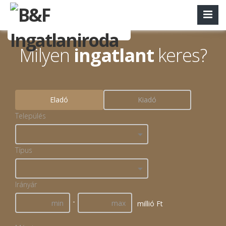
Milyen
ingatlant
keres?
Eladó
Kiadó
Település
Típus
Irányár
-
millió Ft