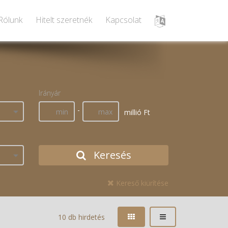
Rólunk
Hitelt szeretnék
Kapcsolat
Irányár
-
millió Ft
Keresés
Kereső kiürítése
10 db hirdetés