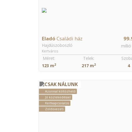
Eladó
Családi ház
99.
Hajdúszoboszló
millió
Kertváros
Méret:
Telek:
Szobá
2
2
123 m
217 m
4
CSAK NÁLUNK
Azonnal költözhető
Jó közlekedéssel
Kertkapcsolatos
Zöldövezeti