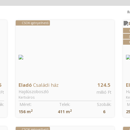
R
CSOK igényelhető
5
Eladó
Családi ház
124.5
E
Hajdúszoboszló
H
 Ft
millió Ft
Kertváros
Ke
k:
Méret:
Telek:
Szobák:
M
2
2
156 m
411 m
6
2
CSOK igényelhető