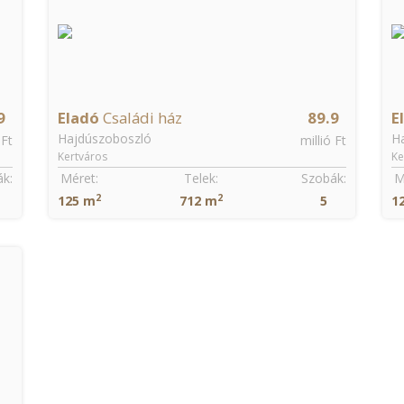
9
Eladó
Családi ház
89.9
E
Hajdúszoboszló
H
 Ft
millió Ft
Kertváros
Ke
k:
Méret:
Telek:
Szobák:
M
2
2
125 m
712 m
5
1