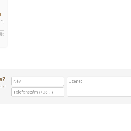
9
 Ft
k:
s?
nk!