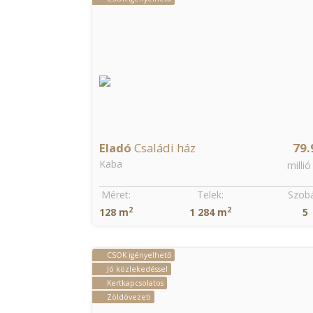
Eladó
Családi ház
79.
Kaba
millió
Méret:
Telek:
Szobá
2
2
128 m
1 284 m
5
CSOK igényelhető
Jó közlekedéssel
Kertkapcsolatos
Zöldövezeti