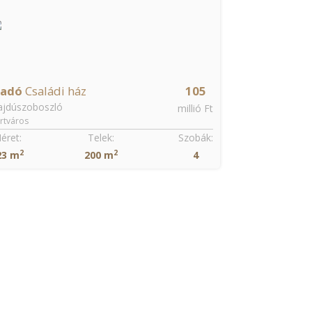
ladó
Családi ház
105
ajdúszoboszló
millió Ft
rtváros
éret:
Telek:
Szobák:
2
2
23 m
200 m
4