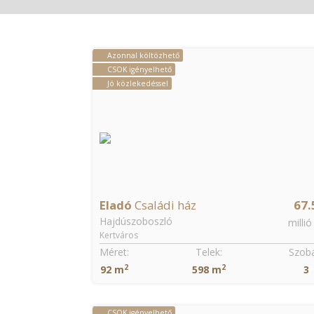
Azonnal költözhető
CSOK igényelhető
Jó közlekedéssel
Eladó
Családi ház
67.
Hajdúszoboszló
millió
Kertváros
Méret:
Telek:
Szobá
2
2
92 m
598 m
3
CSOK igényelhető