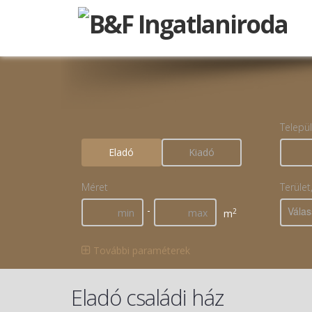
Telepü
Eladó
Kiadó
Méret
Terület
-
Válas
2
m
További paraméterek
Eladó családi ház