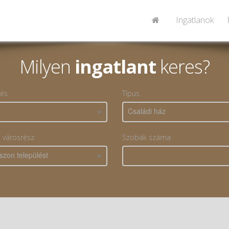
Ingatlanok
Milyen
ingatlant
keres?
lés
Típus
Családi ház
, városrész
Szobák száma
szon települést