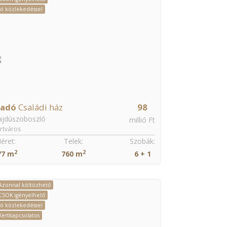
Jó közlekedéssel
ladó
Családi ház
98
ajdúszoboszló
millió Ft
rtváros
éret:
Telek:
Szobák:
2
2
77 m
760 m
6 + 1
Azonnal költözhető
CSOK igényelhető
Jó közlekedéssel
Kertkapcsolatos