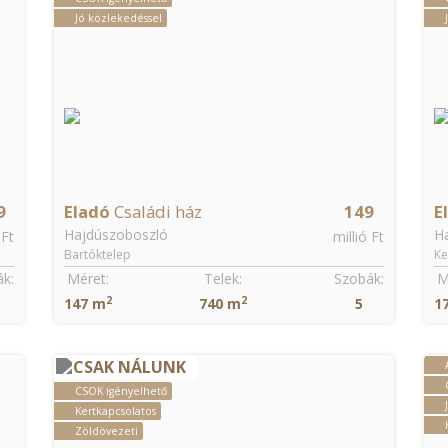
Jó közlekedéssel
9
Eladó
Családi ház
149
E
Hajdúszoboszló
H
 Ft
millió Ft
Bartóktelep
Ke
k:
Méret:
Telek:
Szobák:
M
2
2
147 m
740 m
5
1
CSAK NÁLUNK
CSOK igényelhető
Kertkapcsolatos
Zöldövezeti