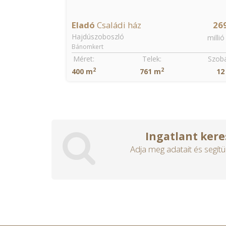
Eladó
Családi ház
26
Hajdúszoboszló
millió
Bánomkert
Méret:
Telek:
Szobá
2
2
400 m
761 m
12
Ingatlant kere
Adja meg adatait és segítü