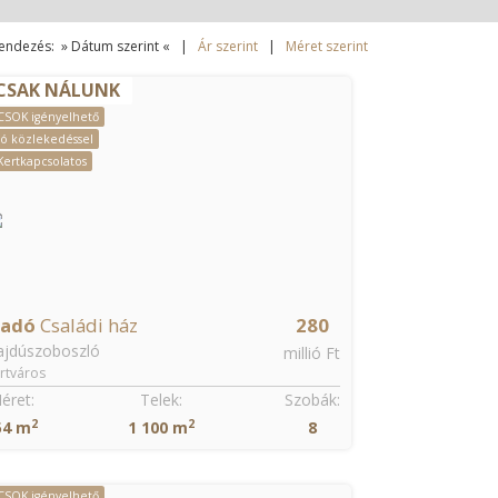
endezés: » Dátum szerint « |
Ár szerint
|
Méret szerint
CSAK NÁLUNK
CSOK igényelhető
Jó közlekedéssel
Kertkapcsolatos
ladó
Családi ház
280
ajdúszoboszló
millió Ft
rtváros
éret:
Telek:
Szobák:
2
2
54 m
1 100 m
8
CSOK igényelhető