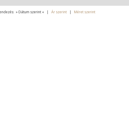
endezés: » Dátum szerint « |
Ár szerint
|
Méret szerint