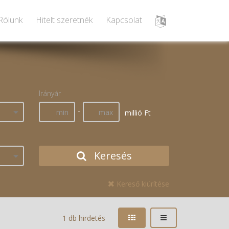
Rólunk
Hitelt szeretnék
Kapcsolat
Irányár
-
millió Ft
Keresés
Kereső kiürítése
1 db hirdetés