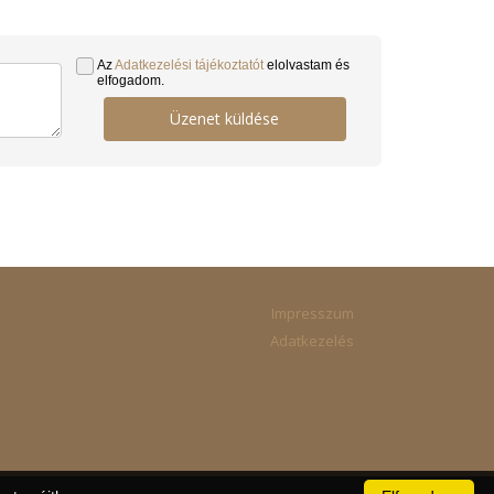
Az
Adatkezelési tájékoztatót
elolvastam és
elfogadom.
Üzenet küldése
Impresszum
Adatkezelés