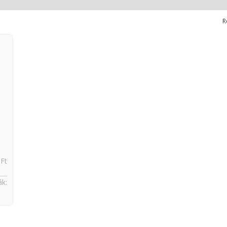
R
 Ft
k: