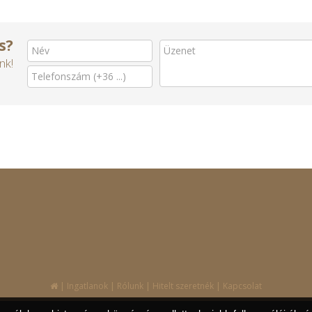
s?
nk!
|
|
|
|
Ingatlanok
Rólunk
Hitelt szeretnék
Kapcsolat