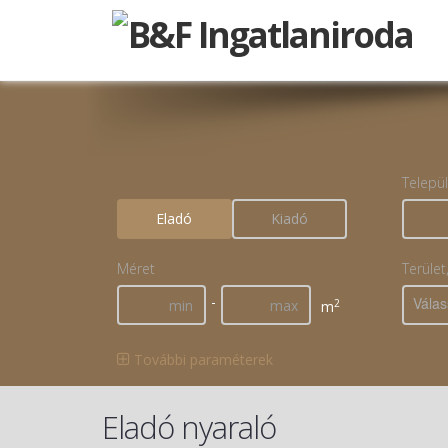
Telepü
Eladó
Kiadó
Méret
Terület
-
Válas
2
m
További paraméterek
Eladó nyaraló