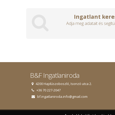
Ingatlant kere
Adja meg adatait és segítü
B&F Ingatlaniroda
4200 Hajdúszoboszló, Isonzó utca 2.
+36 70 227-2047
bf.ingatlaniroda.info@gmail.com