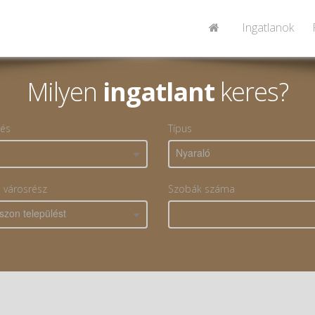
Ingatlanok
Milyen
ingatlant
keres?
lés
Típus
Nyaraló
, városrész
Szobák száma
szon települést