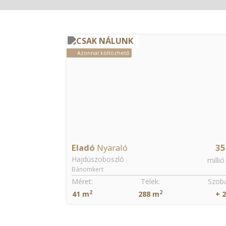
CSAK NÁLUNK
Azonnal költözhető
Eladó
Nyaraló
35
Hajdúszoboszló
millió
Bánomkert
Méret:
Telek:
Szobá
2
2
41 m
288 m
+ 2