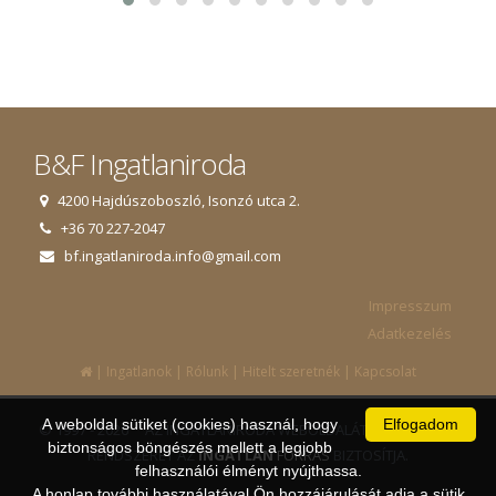
B&F Ingatlaniroda
4200 Hajdúszoboszló, Isonzó utca 2.
+36 70 227-2047
bf.ingatlaniroda.info@gmail.com
Impresszum
Adatkezelés
|
|
|
|
Ingatlanok
Rólunk
Hitelt szeretnék
Kapcsolat
A weboldal sütiket (cookies) használ, hogy
Elfogadom
© 1997 - 2026 AZ INGATLANIRODA WEBOLDALÁT ÉS ÜGYVITELI
biztonságos böngészés mellett a legjobb
RENDSZERÉT AZ
INGATLAN
FORRÁS
BIZTOSÍTJA.
felhasználói élményt nyújthassa.
A honlap további használatával Ön hozzájárulását adja a sütik