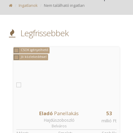
Ingatlanok
Nem található ingatlan
Legfrissebbek
CSOK igényelhető
Jó közlekedéssel
Eladó
Panellakás
53
Hajdúszoboszló
t
millió Ft
Belváros