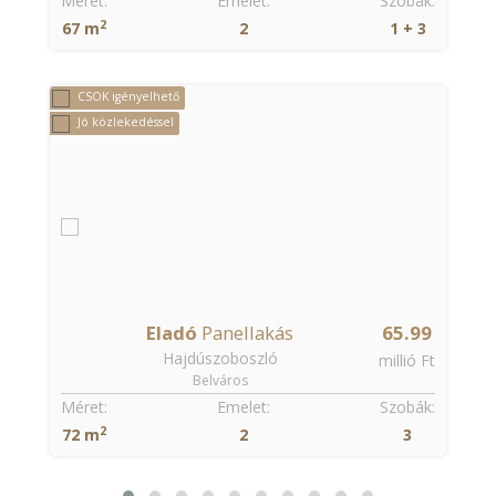
:
Méret:
Emelet:
Szobák:
2
67 m
2
1 + 3
CSOK igényelhető
Jó közlekedéssel
9
Eladó
Panellakás
65.99
Hajdúszoboszló
t
millió Ft
Belváros
:
Méret:
Emelet:
Szobák:
2
72 m
2
3