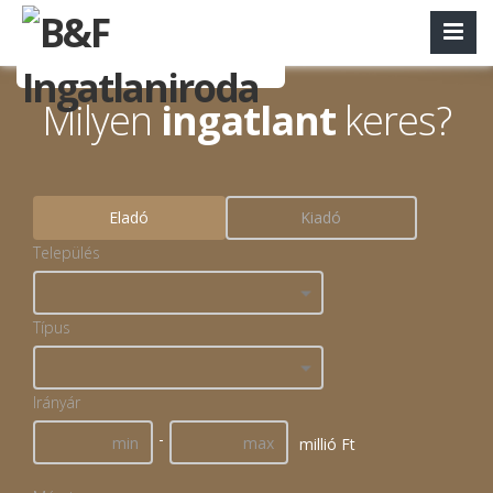
Milyen
ingatlant
keres?
Eladó
Kiadó
Település
Típus
Irányár
-
millió Ft