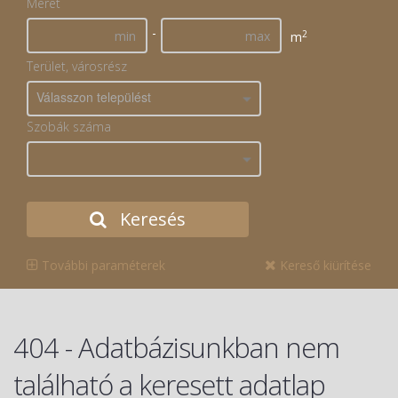
Méret
-
2
m
Terület, városrész
Válasszon települést
Szobák száma
Keresés
További paraméterek
Kereső kiürítése
404 - Adatbázisunkban nem
található a keresett adatlap