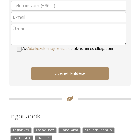
Az
Adatkezelési tájékoztatót
elolvastam és elfogadom.
Üzenet küldése
Ingatlanok
Téglalakás
Családi ház
Panellakás
Szálloda, panzió
Iparterület
Nyaraló