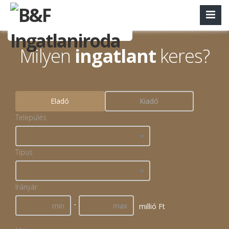
Milyen
ingatlant
keres?
Eladó
Kiadó
Település
Típus
Irányár
-
millió Ft