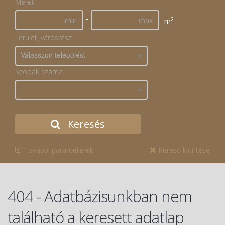
Méret
-
2
m
Terület, városrész
Válasszon települést
Szobák száma
Keresés
További paraméterek
Kereső kiürítése
404 - Adatbázisunkban nem
található a keresett adatlap