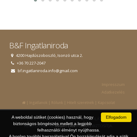
B&F Ingatlaniroda
4200 Hajdúszoboszló, Isonzó utca 2.
+36 70 227-2047
bf.ingatlaniroda.info@gmail.com
Impresszum
Adatkezelés
|
|
|
|
Ingatlanok
Rólunk
Hitelt szeretnék
Kapcsolat
A weboldal sütiket (cookies) használ, hogy
Elfogadom
© 1997 - 2026 AZ INGATLANIRODA WEBOLDALÁT ÉS ÜGYVITELI
biztonságos böngészés mellett a legjobb
RENDSZERÉT AZ
INGATLAN
FORRÁS
BIZTOSÍTJA.
felhasználói élményt nyújthassa.
A honlap további használatával Ön hozzájárulását adja a sütik