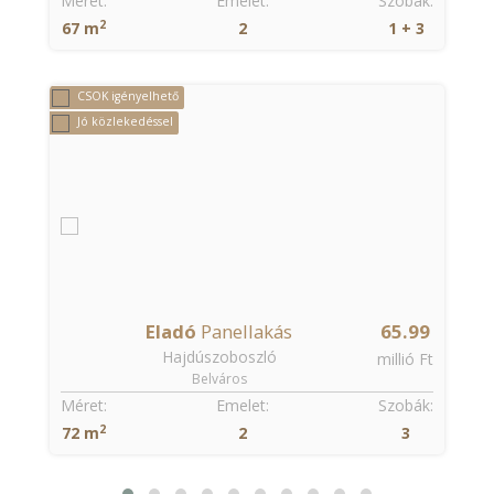
:
Méret:
Emelet:
Szobák:
2
67 m
2
1 + 3
CSOK igényelhető
Jó közlekedéssel
9
Eladó
Panellakás
65.99
Hajdúszoboszló
t
millió Ft
Belváros
:
Méret:
Emelet:
Szobák:
2
72 m
2
3