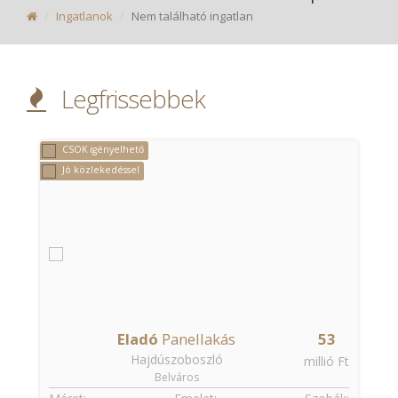
Ingatlanok
Nem található ingatlan
Legfrissebbek
CSOK igényelhető
Jó közlekedéssel
Eladó
Panellakás
53
Hajdúszoboszló
t
millió Ft
Belváros